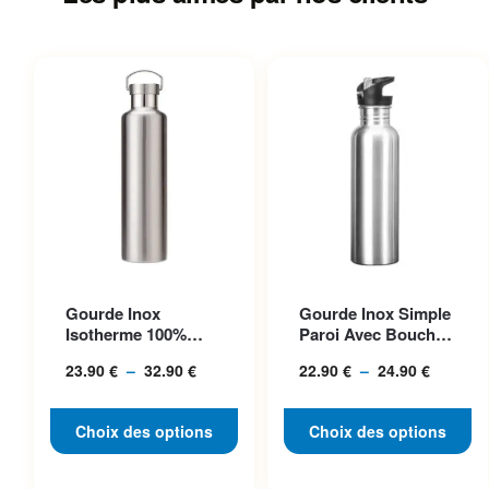
Ce produit a plusieurs
Ce produit a plusieurs
Gourde Inox
Gourde Inox Simple
variations. Les options
variations. Les options
Isotherme 100%
Paroi Avec Bouchon
peuvent être choisies sur la
peuvent être choisies sur la
Acier, Bouchon
Classique, Idéale P...
23.90
€
–
32.90
€
Plage
22.90
€
–
24.90
€
Plage
Inclus
page du produit
page du produit
de
de
prix :
prix :
Choix des options
Choix des options
23.90 €
22.90 €
à
à