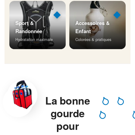
◆
◆
Sport &
Accessoires &
Randonnée
Enfant
Hydratation maximale
Colorées & pratiques
La bonne
gourde
pour