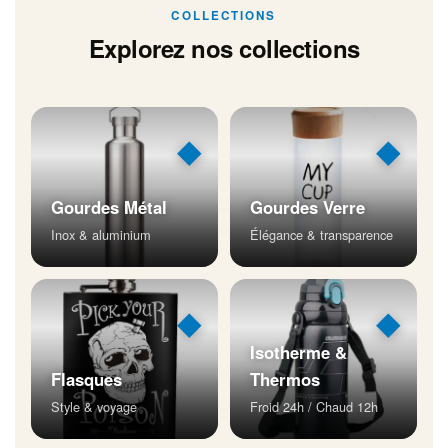
COLLECTIONS
Explorez nos collections
◆
◆
Gourdes Métal
Gourdes Verre
Inox & aluminium
Élégance & transparence
◆
◆
Isotherme &
Flasques
Thermos
Style & voyage
Froid 24h / Chaud 12h