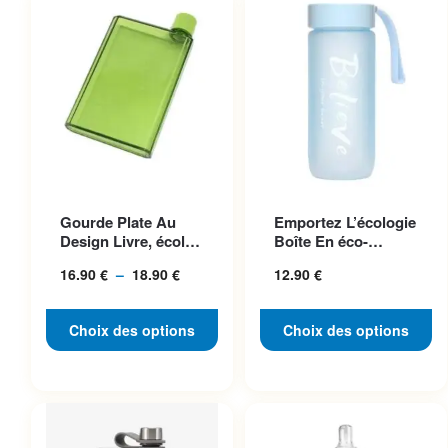
Ce produit a plusieurs
Ce produit a plusieurs
Gourde Plate Au
Emportez L’écologie
variations. Les options
variations. Les options
Design Livre, écolo
Boîte En éco-
peuvent être choisies sur la
peuvent être choisies sur la
Et Pratique
plastique Chic Et
16.90
€
–
18.90
€
Plage
12.90
€
Pratique
page du produit
page du produit
de
prix :
Choix des options
Choix des options
16.90 €
à
18.90 €