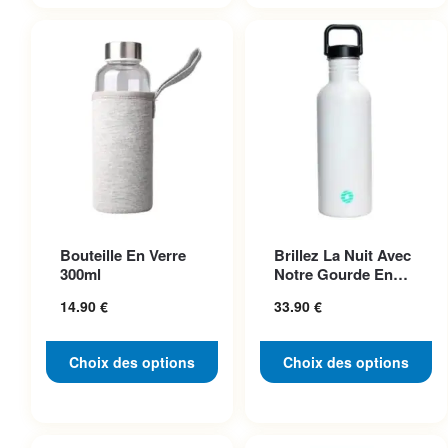
32.90 €
24.90 €
Ce produit a plusieurs
Ce produit a plusieurs
Bouteille En Verre
Brillez La Nuit Avec
variations. Les options
variations. Les options
300ml
Notre Gourde En
peuvent être choisies sur la
peuvent être choisies sur la
Acier Inoxydable
14.90
€
33.90
€
Pho...
page du produit
page du produit
Choix des options
Choix des options