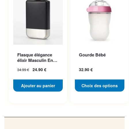
Ce produit a plusieurs
Flasque élégance
Gourde Bébé
variations. Les options
élixir Masculin En
peuvent être choisies sur la
Acier Inoxydable
24.90
€
32.90
€
34.99
€
page du produit
Ajouter au panier
Choix des options