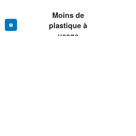
Moins de
plastique à
usage
unique, plus
de praticité
Adopter une gourde
réutilisable, c'est
réduire ses déchets au
quotidien sans sacrifier
le confort — nos
modèles sont pensés
pour vous
accompagner partout,
du bureau à la
randonnée.