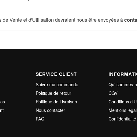
 de Vente et d'Utilisation devraient nous être envoyées à
cont
SERVICE CLIENT
INFORMAT
Suivre ma commande
Qui sommes-
Politique de retour
CGV
mos
Politique de Livraison
Conditions d'Ut
nt
Nous contacter
Mentions léga
FAQ
Confidentialité