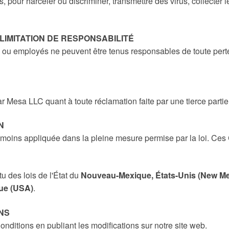
gales, pour harceler ou discriminer, transmettre des virus, collecter
 LIMITATION DE RESPONSABILITÉ
rs ou employés ne peuvent être tenus responsables de toute per
 Mesa LLC quant à toute réclamation faite par une tierce partie
N
nmoins appliquée dans la pleine mesure permise par la loi. Ces C
u des lois de l'État du
Nouveau-Mexique, États-Unis (New M
ue (USA)
.
ONS
onditions en publiant les modifications sur notre site web.