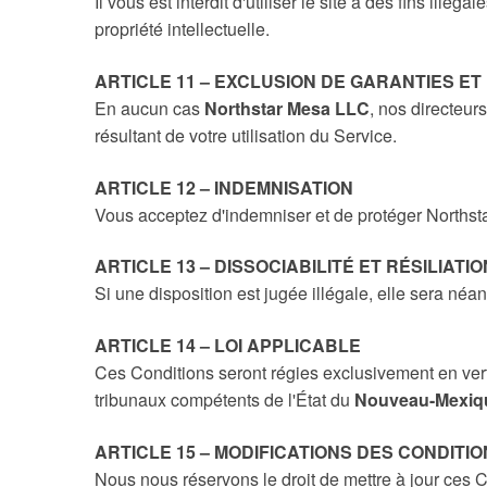
Il vous est interdit d'utiliser le site à des fins illé
propriété intellectuelle.
ARTICLE 11 – EXCLUSION DE GARANTIES ET
En aucun cas
Northstar Mesa LLC
, nos directeu
résultant de votre utilisation du Service.
ARTICLE 12 – INDEMNISATION
Vous acceptez d'indemniser et de protéger Northstar
ARTICLE 13 – DISSOCIABILITÉ ET RÉSILIATIO
Si une disposition est jugée illégale, elle sera néa
ARTICLE 14 – LOI APPLICABLE
Ces Conditions seront régies exclusivement en vert
tribunaux compétents de l'État du
Nouveau-Mexiq
ARTICLE 15 – MODIFICATIONS DES CONDITI
Nous nous réservons le droit de mettre à jour ces C