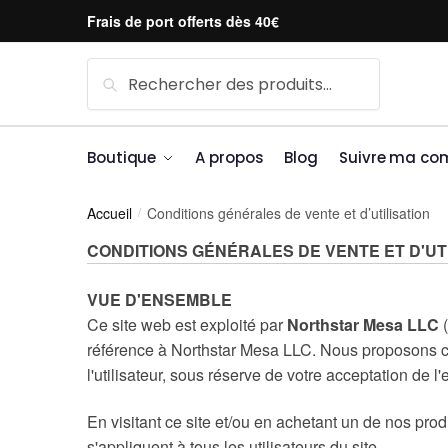
Skip to navigation
Skip to content
Frais de port offerts dès 40€
Recherche pour :
Recherche
Boutique
A propos
Blog
Suivre ma c
Accueil
Conditions générales de vente et d’utilisation
/
CONDITIONS GÉNÉRALES DE VENTE ET D'UT
VUE D'ENSEMBLE
Ce site web est exploité par
Northstar Mesa LLC
(
référence à Northstar Mesa LLC. Nous proposons ce s
l'utilisateur, sous réserve de votre acceptation de l
En visitant ce site et/ou en achetant un de nos pro
s'appliquent à tous les utilisateurs du site.