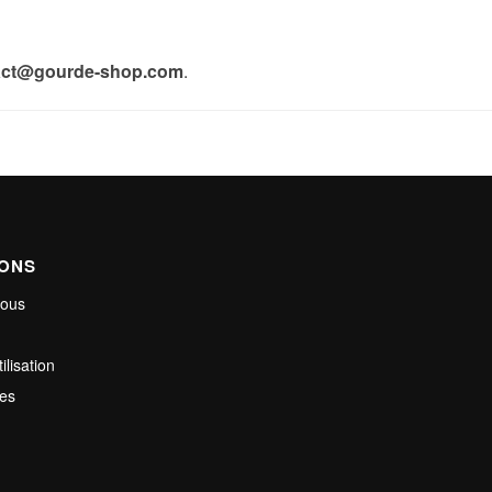
act@gourde-shop.com
.
IONS
nous
ilisation
les