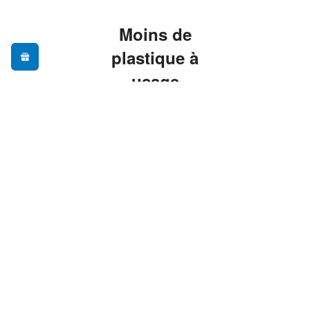
Moins de
plastique à
usage
unique, plus
de praticité
Adopter une gourde
réutilisable, c'est
réduire ses déchets au
quotidien sans sacrifier
le confort — nos
modèles sont pensés
pour vous
accompagner partout,
du bureau à la
randonnée.