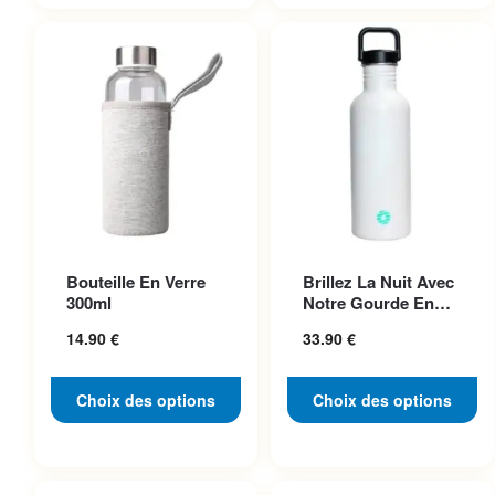
32.90 €
24.90 €
Ce produit a plusieurs
Ce produit a plusieurs
Bouteille En Verre
Brillez La Nuit Avec
variations. Les options
variations. Les options
300ml
Notre Gourde En
peuvent être choisies sur la
peuvent être choisies sur la
Acier Inoxydable
14.90
€
33.90
€
Pho...
page du produit
page du produit
Choix des options
Choix des options