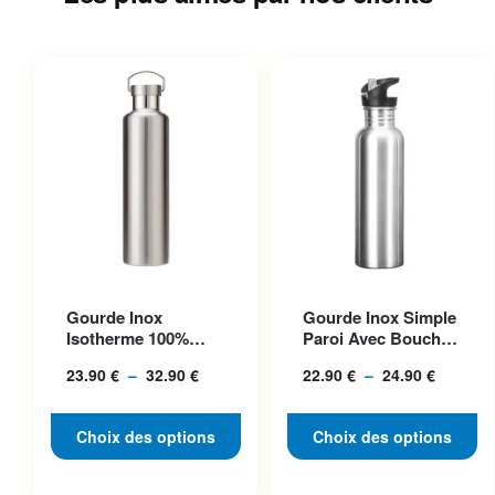
Ce produit a plusieurs
Ce produit a plusieurs
Gourde Inox
Gourde Inox Simple
variations. Les options
variations. Les options
Isotherme 100%
Paroi Avec Bouchon
peuvent être choisies sur la
peuvent être choisies sur la
Acier, Bouchon
Classique, Idéale P...
23.90
€
–
32.90
€
Plage
22.90
€
–
24.90
€
Plage
Inclus
page du produit
page du produit
de
de
prix :
prix :
Choix des options
Choix des options
23.90 €
22.90 €
à
à