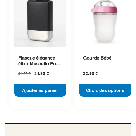
Ce produit a plusieurs
Flasque élégance
Gourde Bébé
variations. Les options
élixir Masculin En
peuvent être choisies sur la
Acier Inoxydable
24.90
€
32.90
€
34.99
€
page du produit
Ajouter au panier
Choix des options