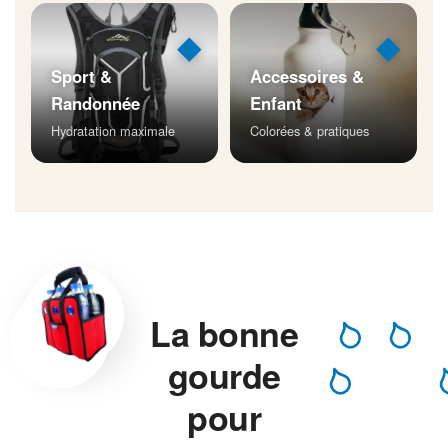
◆
◆
Sport &
Accessoires &
Randonnée
Enfant
Hydratation maximale
Colorées & pratiques
La bonne
gourde
pour