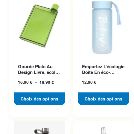
Ce produit a plusieurs
Ce produit a plusieurs
Gourde Plate Au
Emportez L’écologie
variations. Les options
variations. Les options
Design Livre, écolo
Boîte En éco-
peuvent être choisies sur la
peuvent être choisies sur la
Et Pratique
plastique Chic Et
16.90
€
–
18.90
€
Plage
12.90
€
Pratique
page du produit
page du produit
de
prix :
Choix des options
Choix des options
16.90 €
à
18.90 €