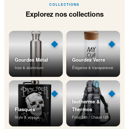
COLLECTIONS
Explorez nos collections
◆
◆
Gourdes Métal
Gourdes Verre
Inox & aluminium
Élégance & transparence
◆
◆
Isotherme &
Flasques
Thermos
Style & voyage
Froid 24h / Chaud 12h