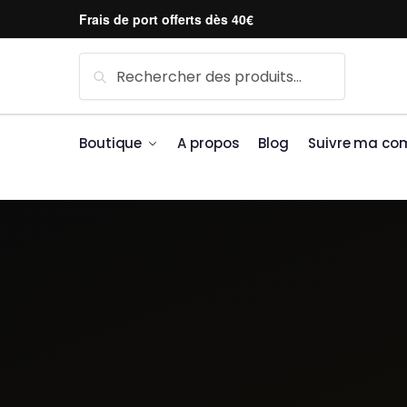
Skip to navigation
Skip to content
Frais de port offerts dès 40€
Recherche pour :
Recherche
Boutique
A propos
Blog
Suivre ma c