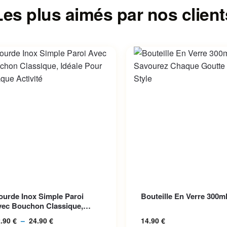
Les plus aimés par nos client
roduit a plusieurs variations.
Ce produit a plusieurs var
urde Inox Simple Paroi
Bouteille En Verre 300m
options peuvent être choisies
Les options peuvent être 
vec Bouchon Classique,
la page du produit
sur la page du produit
éale P...
2.90
€
–
24.90
€
Plage de prix :
14.90
€