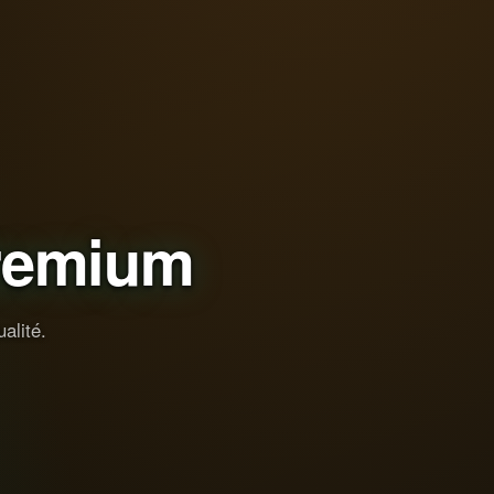
remium
alité.