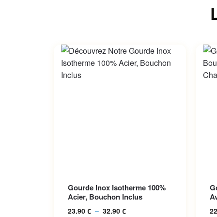
Ce produit a plusieurs variations.
Ce p
Gourde Inox Isotherme 100%
Go
Les options peuvent être choisies
Les 
Acier, Bouchon Inclus
A
sur la page du produit
sur 
Id
23.90
€
–
32.90
€
Plage de prix :
2