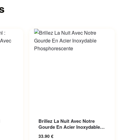
s
iations.
Ce produit a plusieurs variations.
l
Brillez La Nuit Avec Notre
choisies
Les options peuvent être choisies
Gourde En Acier Inoxydable
sur la page du produit
Pho...
33.90
€