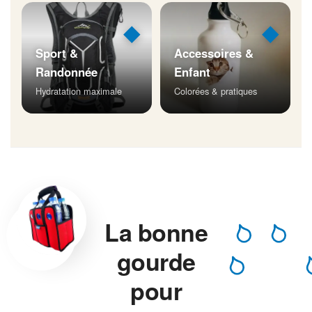
◆
◆
Sport &
Accessoires &
Randonnée
Enfant
Hydratation maximale
Colorées & pratiques
La bonne
gourde
pour