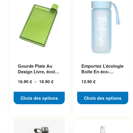
Ce produit a plusieurs
Ce produit a plusieurs
Gourde Plate Au
Emportez L’écologie
variations. Les options
variations. Les options
Design Livre, écolo
Boîte En éco-
peuvent être choisies sur la
peuvent être choisies sur la
Et Pratique
plastique Chic Et
16.90
€
–
18.90
€
Plage
12.90
€
Pratique
page du produit
page du produit
de
prix :
Choix des options
Choix des options
16.90 €
à
18.90 €