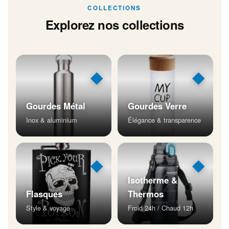
COLLECTIONS
Explorez nos collections
◆
◆
Gourdes Métal
Gourdes Verre
Inox & aluminium
Élégance & transparence
◆
◆
Isotherme &
Flasques
Thermos
Style & voyage
Froid 24h / Chaud 12h