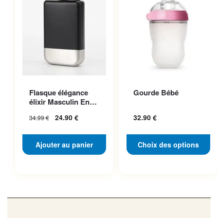
Ce produit a plusieurs
Flasque élégance
Gourde Bébé
variations. Les options
élixir Masculin En
peuvent être choisies sur la
Acier Inoxydable
24.90
€
32.90
€
34.99
€
page du produit
Ajouter au panier
Choix des options