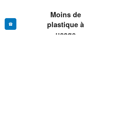
Moins de
plastique à
usage
unique, plus
de praticité
Adopter une gourde
réutilisable, c'est
réduire ses déchets au
quotidien sans sacrifier
le confort — nos
modèles sont pensés
pour vous
accompagner partout,
du bureau à la
randonnée.