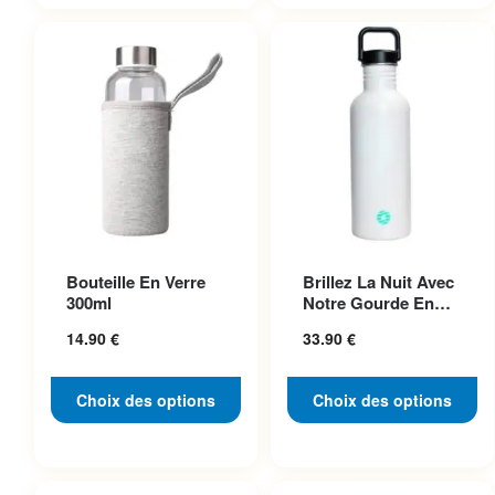
32.90 €
24.90 €
Ce produit a plusieurs
Ce produit a plusieurs
Bouteille En Verre
Brillez La Nuit Avec
variations. Les options
variations. Les options
300ml
Notre Gourde En
peuvent être choisies sur la
peuvent être choisies sur la
Acier Inoxydable
14.90
€
33.90
€
Pho...
page du produit
page du produit
Choix des options
Choix des options