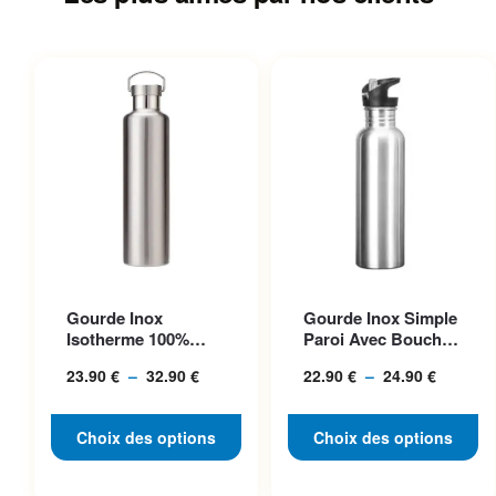
Ce produit a plusieurs
Ce produit a plusieurs
Gourde Inox
Gourde Inox Simple
variations. Les options
variations. Les options
Isotherme 100%
Paroi Avec Bouchon
peuvent être choisies sur la
peuvent être choisies sur la
Acier, Bouchon
Classique, Idéale P...
23.90
€
–
32.90
€
Plage
22.90
€
–
24.90
€
Plage
Inclus
page du produit
page du produit
de
de
prix :
prix :
Choix des options
Choix des options
23.90 €
22.90 €
à
à