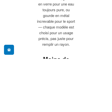
en verre pour une eau
toujours pure, ou
gourde en métal
increvable pour le sport
— chaque modèle est
choisi pour un usage
précis, pas juste pour
remplir un rayon.
Moins de
plastique à
usage
unique, plus
de praticité
Adopter une gourde
réutilisable, c'est