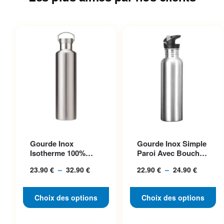
Ce produit a plusieurs
Ce produit a plusieurs
Gourde Inox
Gourde Inox Simple
variations. Les options
variations. Les options
Isotherme 100%
Paroi Avec Bouchon
peuvent être choisies sur la
peuvent être choisies sur la
Acier, Bouchon
Classique, Idéale P...
23.90
€
–
32.90
€
Plage
22.90
€
–
24.90
€
Plage
Inclus
page du produit
page du produit
de
de
prix :
prix :
Choix des options
Choix des options
23.90 €
22.90 €
à
à