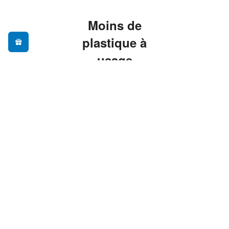
Moins de
plastique à
usage
unique, plus
de praticité
Adopter une gourde
réutilisable, c'est
réduire ses déchets au
quotidien sans sacrifier
le confort — nos
modèles sont pensés
pour vous
accompagner partout,
du bureau à la
randonnée.