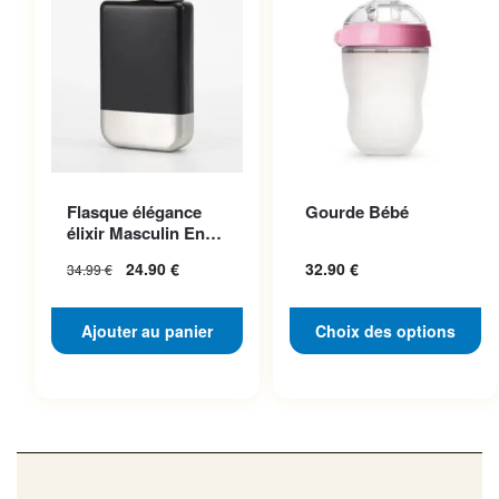
Ce produit a plusieurs
Flasque élégance
Gourde Bébé
variations. Les options
élixir Masculin En
peuvent être choisies sur la
Acier Inoxydable
24.90
€
32.90
€
34.99
€
page du produit
Ajouter au panier
Choix des options