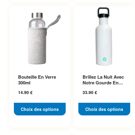
32.90 €
24.90 €
Ce produit a plusieurs
Ce produit a plusieurs
Bouteille En Verre
Brillez La Nuit Avec
variations. Les options
variations. Les options
300ml
Notre Gourde En
peuvent être choisies sur la
peuvent être choisies sur la
Acier Inoxydable
14.90
€
33.90
€
Pho...
page du produit
page du produit
Choix des options
Choix des options