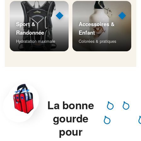
◆
◆
Sport &
Accessoires &
Randonnée
Enfant
Hydratation maximale
Colorées & pratiques
La bonne
gourde
pour