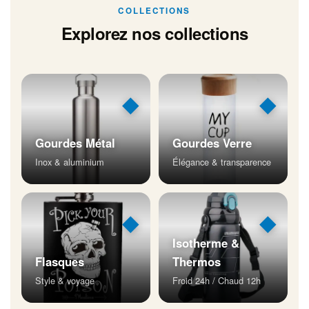
COLLECTIONS
Explorez nos collections
◆
◆
Gourdes Métal
Gourdes Verre
Inox & aluminium
Élégance & transparence
◆
◆
Isotherme &
Flasques
Thermos
Style & voyage
Froid 24h / Chaud 12h