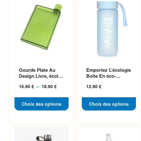
Ce produit a plusieurs
Ce produit a plusieurs
Gourde Plate Au
Emportez L’écologie
variations. Les options
variations. Les options
Design Livre, écolo
Boîte En éco-
peuvent être choisies sur la
peuvent être choisies sur la
Et Pratique
plastique Chic Et
16.90
€
–
18.90
€
Plage
12.90
€
Pratique
page du produit
page du produit
de
prix :
Choix des options
Choix des options
16.90 €
à
18.90 €