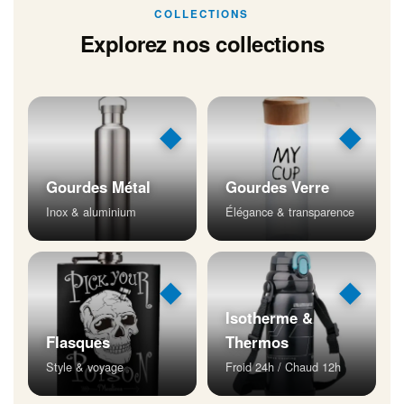
COLLECTIONS
Explorez nos collections
◆
◆
Gourdes Métal
Gourdes Verre
Inox & aluminium
Élégance & transparence
◆
◆
Isotherme &
Flasques
Thermos
Style & voyage
Froid 24h / Chaud 12h