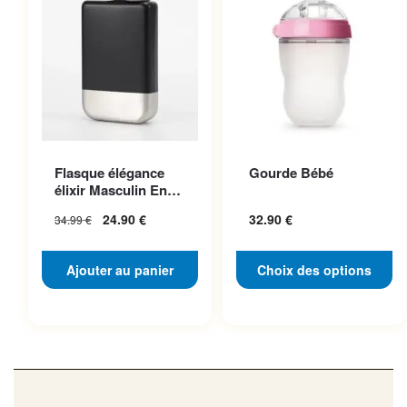
Ce produit a plusieurs
Flasque élégance
Gourde Bébé
variations. Les options
élixir Masculin En
peuvent être choisies sur la
Acier Inoxydable
24.90
€
32.90
€
34.99
€
page du produit
Ajouter au panier
Choix des options