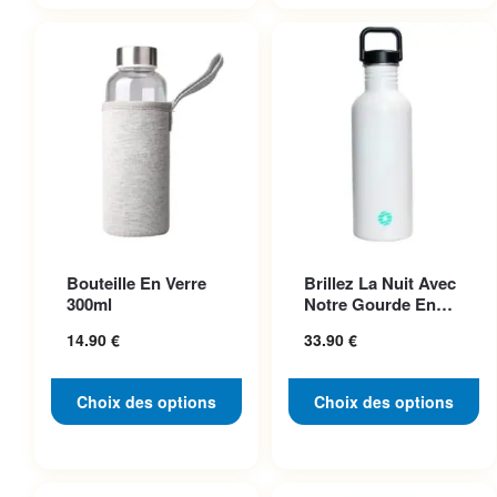
32.90 €
24.90 €
Ce produit a plusieurs
Ce produit a plusieurs
Bouteille En Verre
Brillez La Nuit Avec
variations. Les options
variations. Les options
300ml
Notre Gourde En
peuvent être choisies sur la
peuvent être choisies sur la
Acier Inoxydable
14.90
€
33.90
€
Pho...
page du produit
page du produit
Choix des options
Choix des options