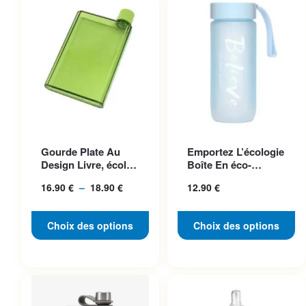
Ce produit a plusieurs
Ce produit a plusieurs
Gourde Plate Au
Emportez L’écologie
variations. Les options
variations. Les options
Design Livre, écolo
Boîte En éco-
peuvent être choisies sur la
peuvent être choisies sur la
Et Pratique
plastique Chic Et
16.90
€
–
18.90
€
Plage
12.90
€
Pratique
page du produit
page du produit
de
prix :
Choix des options
Choix des options
16.90 €
à
18.90 €