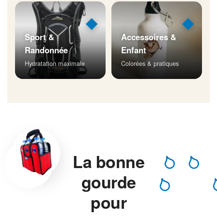
◆
◆
Sport &
Accessoires &
Randonnée
Enfant
Hydratation maximale
Colorées & pratiques
La bonne
gourde
pour