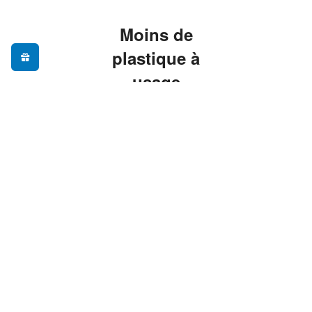
Moins de
plastique à
usage
unique, plus
de praticité
Adopter une gourde
réutilisable, c'est
réduire ses déchets au
quotidien sans sacrifier
le confort — nos
modèles sont pensés
pour vous
accompagner partout,
du bureau à la
randonnée.