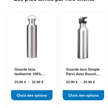
Ce produit a plusieurs
Ce produit a plusieurs
Gourde Inox
Gourde Inox Simple
variations. Les options
variations. Les options
Isotherme 100%
Paroi Avec Bouchon
peuvent être choisies sur la
peuvent être choisies sur la
Acier, Bouchon
Classique, Idéale P...
23.90
€
–
32.90
€
Plage
22.90
€
–
24.90
€
Plage
Inclus
page du produit
page du produit
de
de
prix :
prix :
Choix des options
Choix des options
23.90 €
22.90 €
à
à