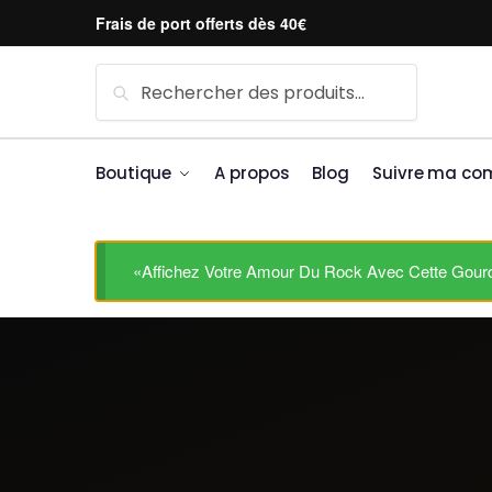
Skip to navigation
Skip to content
Frais de port offerts dès 40€
Recherche pour :
Recherche
Boutique
A propos
Blog
Suivre ma c
«Affichez Votre Amour Du Rock Avec Cette Gourde 