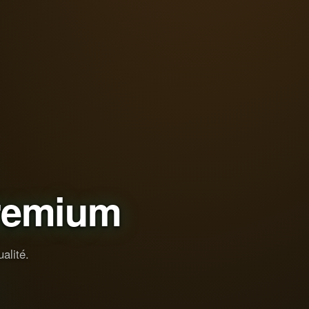
remium
alité.