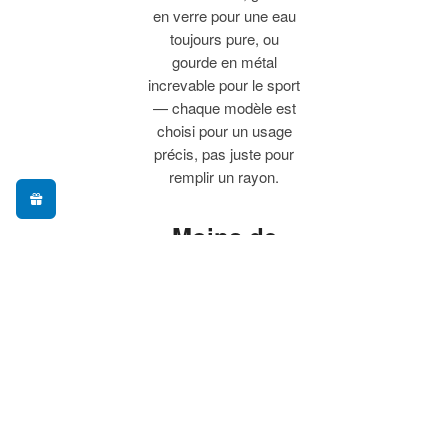
en verre pour une eau
toujours pure, ou
gourde en métal
increvable pour le sport
— chaque modèle est
choisi pour un usage
précis, pas juste pour
remplir un rayon.
Moins de
plastique à
usage
unique, plus
de praticité
Adopter une gourde
réutilisable, c'est