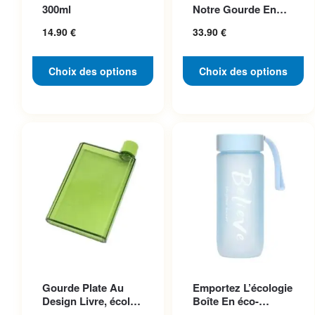
variations. Les options
variations. Les options
300ml
Notre Gourde En
peuvent être choisies sur la
peuvent être choisies sur la
Acier Inoxydable
14.90
€
33.90
€
Pho...
page du produit
page du produit
Choix des options
Choix des options
Ce produit a plusieurs
Ce produit a plusieurs
Gourde Plate Au
Emportez L’écologie
variations. Les options
variations. Les options
Design Livre, écolo
Boîte En éco-
peuvent être choisies sur la
peuvent être choisies sur la
Et Pratique
plastique Chic Et