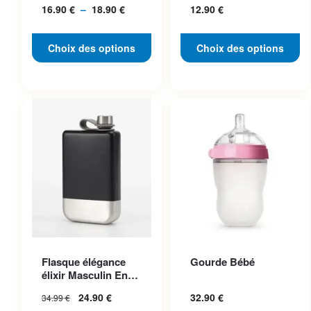
16.90
€
–
18.90
€
Plage
12.90
€
Pratique
page du produit
page du produit
de
prix :
Choix des options
Choix des options
16.90 €
à
18.90 €
Ce produit a plusieurs
Flasque élégance
Gourde Bébé
variations. Les options
élixir Masculin En
peuvent être choisies sur la
Acier Inoxydable
24.90
€
32.90
€
34.99
€
page du produit