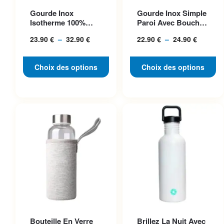
Ce produit a plusieurs
Ce produit a plusieurs
Gourde Inox
Gourde Inox Simple
variations. Les options
variations. Les options
Isotherme 100%
Paroi Avec Bouchon
peuvent être choisies sur la
peuvent être choisies sur la
Acier, Bouchon
Classique, Idéale P...
23.90
€
–
32.90
€
Plage
22.90
€
–
24.90
€
Plage
Inclus
page du produit
page du produit
de
de
prix :
prix :
Choix des options
Choix des options
23.90 €
22.90 €
à
à
32.90 €
24.90 €
Ce produit a plusieurs
Ce produit a plusieurs
Bouteille En Verre
Brillez La Nuit Avec