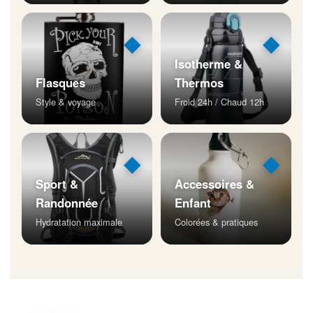
◆
◆
Isotherme &
Flasques
Thermos
Style & voyage
Froid 24h / Chaud 12h
◆
◆
Sport &
Accessoires &
Randonnée
Enfant
Hydratation maximale
Colorées & pratiques