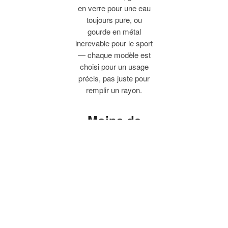
en verre pour une eau
toujours pure, ou
gourde en métal
increvable pour le sport
— chaque modèle est
choisi pour un usage
précis, pas juste pour
remplir un rayon.
Moins de
plastique à
usage
unique, plus
de praticité
Adopter une gourde
réutilisable, c'est