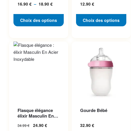
16.90
€
–
18.90
€
Plage
12.90
€
Pratique
page du produit
page du produit
de
prix :
Choix des options
Choix des options
16.90 €
à
18.90 €
Ce produit a plusieurs
Flasque élégance
Gourde Bébé
variations. Les options
élixir Masculin En
peuvent être choisies sur la
Acier Inoxydable
24.90
€
32.90
€
34.99
€
page du produit