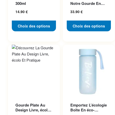
variations. Les options
variations. Les options
300ml
Notre Gourde En
peuvent être choisies sur la
peuvent être choisies sur la
Acier Inoxydable
14.90
€
33.90
€
Pho...
page du produit
page du produit
Choix des options
Choix des options
Ce produit a plusieurs
Ce produit a plusieurs
Gourde Plate Au
Emportez L’écologie
variations. Les options
variations. Les options
Design Livre, écolo
Boîte En éco-
peuvent être choisies sur la
peuvent être choisies sur la
Et Pratique
plastique Chic Et