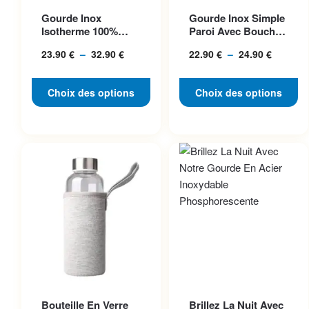
Ce produit a plusieurs
Ce produit a plusieurs
Gourde Inox
Gourde Inox Simple
variations. Les options
variations. Les options
Isotherme 100%
Paroi Avec Bouchon
peuvent être choisies sur la
peuvent être choisies sur la
Acier, Bouchon
Classique, Idéale P...
23.90
€
–
32.90
€
Plage
22.90
€
–
24.90
€
Plage
Inclus
page du produit
page du produit
de
de
prix :
prix :
Choix des options
Choix des options
23.90 €
22.90 €
à
à
32.90 €
24.90 €
Ce produit a plusieurs
Ce produit a plusieurs
Bouteille En Verre
Brillez La Nuit Avec