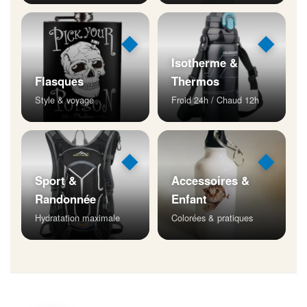
◆
◆
Isotherme &
Flasques
Thermos
Style & voyage
Froid 24h / Chaud 12h
◆
◆
Sport &
Accessoires &
Randonnée
Enfant
Hydratation maximale
Colorées & pratiques