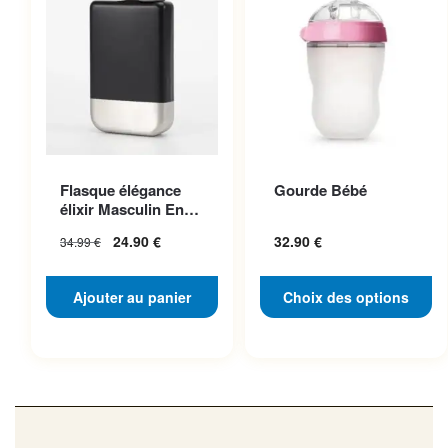
Ce produit a plusieurs
Flasque élégance
Gourde Bébé
variations. Les options
élixir Masculin En
peuvent être choisies sur la
Acier Inoxydable
24.90
€
32.90
€
34.99
€
page du produit
Ajouter au panier
Choix des options