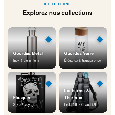
COLLECTIONS
Explorez nos collections
◆
◆
Gourdes Métal
Gourdes Verre
Inox & aluminium
Élégance & transparence
◆
◆
Isotherme &
Flasques
Thermos
Style & voyage
Froid 24h / Chaud 12h