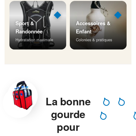
◆
◆
Sport &
Accessoires &
Randonnée
Enfant
Hydratation maximale
Colorées & pratiques
La bonne
gourde
pour