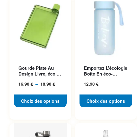
Ce produit a plusieurs
Ce produit a plusieurs
Gourde Plate Au
Emportez L’écologie
variations. Les options
variations. Les options
Design Livre, écolo
Boîte En éco-
peuvent être choisies sur la
peuvent être choisies sur la
Et Pratique
plastique Chic Et
16.90
€
–
18.90
€
Plage
12.90
€
Pratique
page du produit
page du produit
de
prix :
Choix des options
Choix des options
16.90 €
à
18.90 €