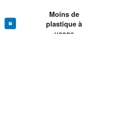
Moins de
plastique à
usage
unique, plus
de praticité
Adopter une gourde
réutilisable, c'est
réduire ses déchets au
quotidien sans sacrifier
le confort — nos
modèles sont pensés
pour vous
accompagner partout,
du bureau à la
randonnée.