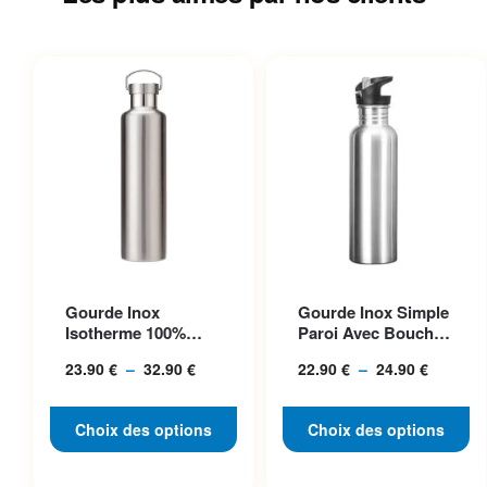
Ce produit a plusieurs
Ce produit a plusieurs
Gourde Inox
Gourde Inox Simple
variations. Les options
variations. Les options
Isotherme 100%
Paroi Avec Bouchon
peuvent être choisies sur la
peuvent être choisies sur la
Acier, Bouchon
Classique, Idéale P...
23.90
€
–
32.90
€
Plage
22.90
€
–
24.90
€
Plage
Inclus
page du produit
page du produit
de
de
prix :
prix :
Choix des options
Choix des options
23.90 €
22.90 €
à
à