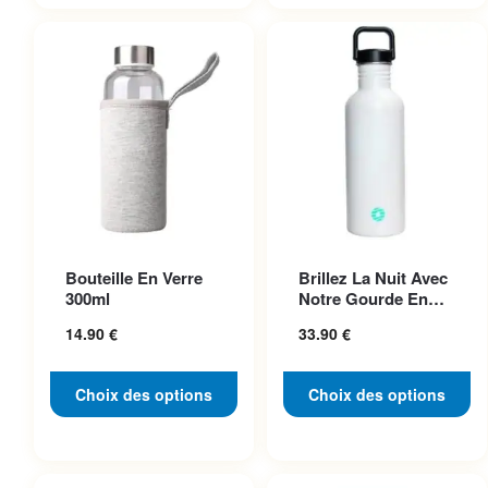
32.90 €
24.90 €
Ce produit a plusieurs
Ce produit a plusieurs
Bouteille En Verre
Brillez La Nuit Avec
variations. Les options
variations. Les options
300ml
Notre Gourde En
peuvent être choisies sur la
peuvent être choisies sur la
Acier Inoxydable
14.90
€
33.90
€
Pho...
page du produit
page du produit
Choix des options
Choix des options