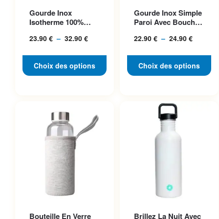
Ce produit a plusieurs
Ce produit a plusieurs
Gourde Inox
Gourde Inox Simple
variations. Les options
variations. Les options
Isotherme 100%
Paroi Avec Bouchon
peuvent être choisies sur la
peuvent être choisies sur la
Acier, Bouchon
Classique, Idéale P...
23.90
€
–
32.90
€
Plage
22.90
€
–
24.90
€
Plage
Inclus
page du produit
page du produit
de
de
prix :
prix :
Choix des options
Choix des options
23.90 €
22.90 €
à
à
32.90 €
24.90 €
Ce produit a plusieurs
Ce produit a plusieurs
Bouteille En Verre
Brillez La Nuit Avec