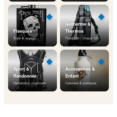
◆
◆
Isotherme &
Flasques
Thermos
Style & voyage
Froid 24h / Chaud 12h
◆
◆
Sport &
Accessoires &
Randonnée
Enfant
Hydratation maximale
Colorées & pratiques