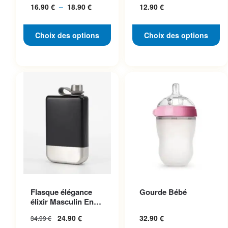
16.90
€
–
18.90
€
Plage
12.90
€
Pratique
page du produit
page du produit
de
prix :
Choix des options
Choix des options
16.90 €
à
18.90 €
Ce produit a plusieurs
Flasque élégance
Gourde Bébé
variations. Les options
élixir Masculin En
peuvent être choisies sur la
Acier Inoxydable
24.90
€
32.90
€
34.99
€
page du produit