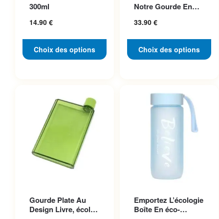
variations. Les options
variations. Les options
300ml
Notre Gourde En
peuvent être choisies sur la
peuvent être choisies sur la
Acier Inoxydable
14.90
€
33.90
€
Pho...
page du produit
page du produit
Choix des options
Choix des options
Ce produit a plusieurs
Ce produit a plusieurs
Gourde Plate Au
Emportez L’écologie
variations. Les options
variations. Les options
Design Livre, écolo
Boîte En éco-
peuvent être choisies sur la
peuvent être choisies sur la
Et Pratique
plastique Chic Et