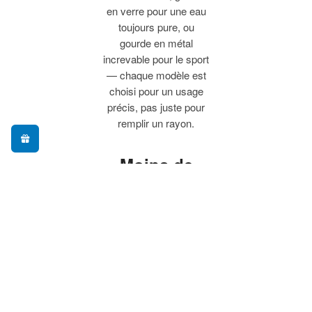
en verre pour une eau
toujours pure, ou
gourde en métal
increvable pour le sport
— chaque modèle est
choisi pour un usage
précis, pas juste pour
remplir un rayon.
Moins de
plastique à
usage
unique, plus
de praticité
Adopter une gourde
réutilisable, c'est